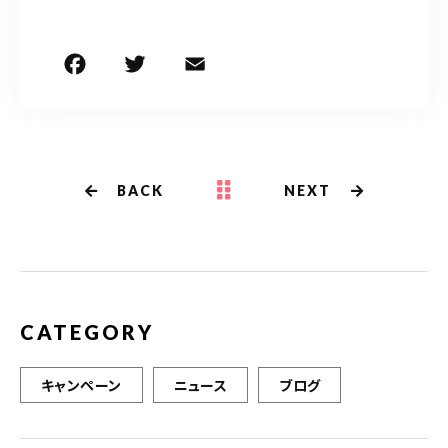
F
T
E
共
a
w
m
有
c
it
ai
e
te
l
b
r
BACK
NEXT
o
o
k
CATEGORY
キャンペーン
ニュース
ブログ