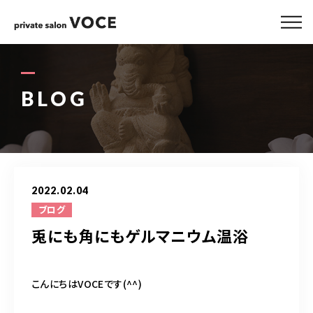
ABOUT
MENU
BLOG
GALLERY
STAFF
2022.02.04
BLOG
ブログ
兎にも角にもゲルマニウム温浴
ACCESS
こんにちはVOCEです(^^)
090-1407-0528