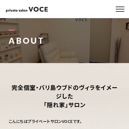
ABOUT
MENU
ABOUT
GALLERY
STAFF
BLOG
完全個室・バリ島ウブドのヴィラをイメー
ジした
ACCESS
「隠れ家」サロン
こんにちはプライベートサロンVOCEです。
090-1407-0528