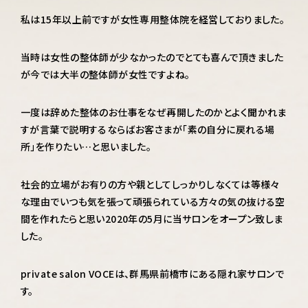
営業時間
10:00～22:00（月曜定休）
私は15年以上前ですが女性専用整体院を経営しておりました。
当時は女性の整体師が少なかったのでとても喜んで頂きました
ご予約はこちら
が今では大半の整体師が女性ですよね。
一度は辞めた整体のお仕事をなぜ再開したのかとよく聞かれま
すが言葉で説明するならばお客さまが「素の自分に戻れる場
所」を作りたい…と思いました。
社会的立場がお有りの方や親としてしっかりしなくては等様々
な理由でいつも気を張って頑張られている方々の気の抜ける空
間を作れたらと思い2020年の5月に当サロンをオープン致しま
した。
private salon VOCEは、群馬県前橋市にある隠れ家サロンで
す。